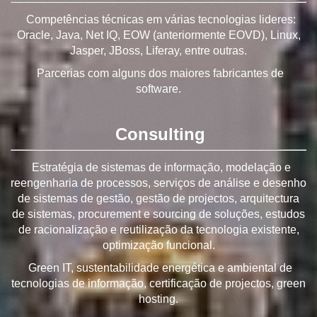
Competências técnicas em várias tecnologias lideres:
Oracle, Java, Net IQ, EOW (anteriormente EOVD), Linux,
Jasper, JBoss, Liferay, entre outras.
Parcerias com alguns dos maiores fabricantes de
software.
Consulting
Estratégia de sistemas de informação, modelação e
reengenharia de processos, serviços de análise e desenho
de sistemas de gestão, gestão de projectos, arquitectura
de sistemas, procurement e sourcing de soluções, estudos
de racionalização e reutilização da tecnologia existente,
optimização funcional.
Green IT, sustentabilidade energética e ambiental de
tecnologias de informação, certificação de projectos, green
hosting.